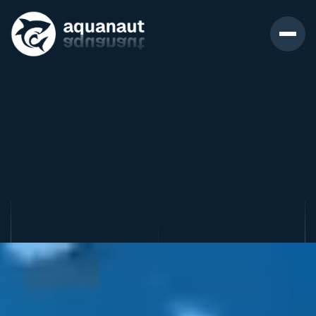
Si la plongée a toujours été votre
rêve, vous êtes au bon endroit !