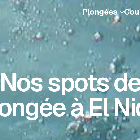
Plongées
Cou

Nos spots d
ongée à El N