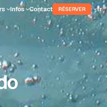
rs
Infos
Contact
fr
RÉSERVER


e
ido