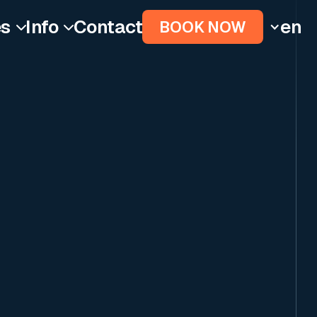
es
Info
Contact
en
BOOK NOW

